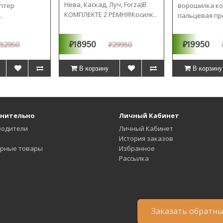
Нева, Каскад, Луч, Forza)В
птер
ворошилка ко
КОМПЛЕКТЕ 2 РЕМНЯ!Косилк..
.
пальцевая пр
₽18950
₽19950
52950
₽29950
В корзину
В корзину
нительно
Личный Кабинет
водители
Личный Кабинет
История заказов
ярные товары
Избранное
Рассылка
Заказать обратн