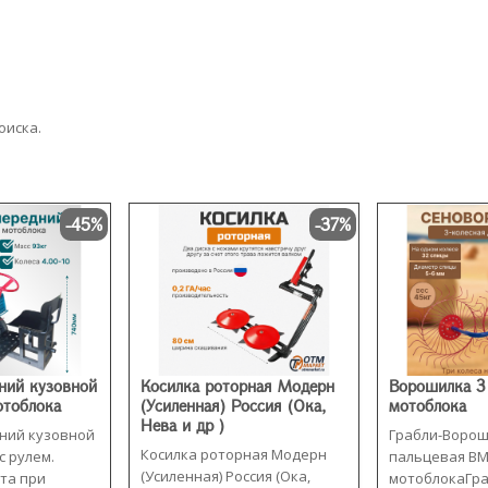
оиска.
-45%
-37%
ний кузовной
Косилка роторная Модерн
Ворошилка 3 
отоблока
(Усиленная) Россия (Ока,
мотоблока
Нева и др )
ний кузовной
Грабли-Ворош
Косилка роторная Модерн
с рулем.
пальцевая ВМ
(Усиленная) Россия (Ока,
та при
мотоблокаГра