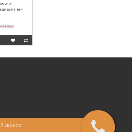
лесно-
едназначен..
₽34950
ый звонок