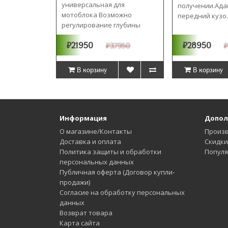
универсальная для
получении.Ада
мотоблока Возможно
передний кузо.
регулирование глубины
выка..
₽21950
₽28950
₽37950
₽
В корзину
В корзину
Информация
Допол
О магазине/Контакты
Произ
Доставка и оплата
Скидки
Политика защиты и обработки
Попул
персональных данных
Публичная оферта (Договор купли-
продажи)
Согласие на обработку персональных
данных
Возврат товара
Карта сайта