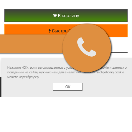
В корзину
Быстрый заказ
0 отзывов
/
Написать отзыв
Ступица дифференциальная
Нажмите «ОК», если вы соглашаетесь с условиями обработки cookie и данных о
поведении на сайте, нужных нам для аналитики. Запретить обработку cookie
можете через браузер.
ОК
Информация
О магазине/Контакты
Доставка и оплата
Политика защиты и обработки персональных данных
Публичная оферта (Договор купли-продажи)
Согласие на обработку персональных данных
Возврат товара
Карта сайта