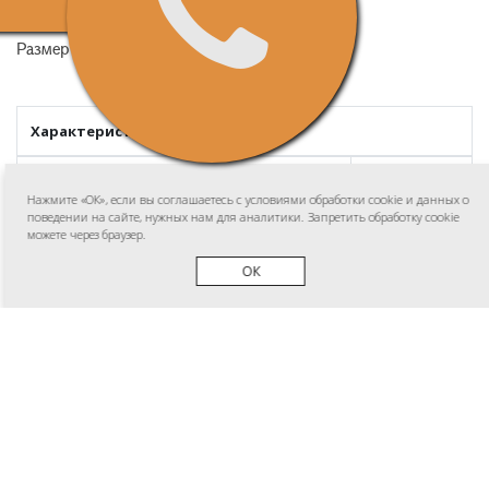
Диаметр колеса (грунтозацепа), см - 28;
Размер отсека для семян, см - 15х15
Характеристики
Габаритные размеры, мм (ДхШхВ)
125х55х36
Нажмите «ОК», если вы соглашаетесь с условиями обработки cookie и данных о
поведении на сайте, нужных нам для аналитики. Запретить обработку cookie
Вес, кг
22,8
можете через браузер.
ОК
Сеялка 6-ти рядная для
мотоблоков
Есть в наличии
₽19950
₽27950