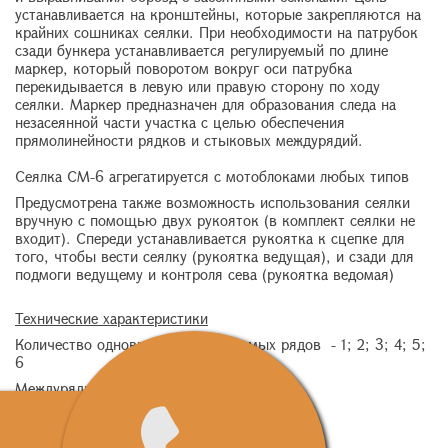
устанавливается на кронштейны, которые закрепляются на
крайних сошниках сеялки. При необходимости на патрубок
сзади бункера устанавливается регулируемый по длине
маркер, который поворотом вокруг оси патрубка
перекидывается в левую или правую сторону по ходу
сеялки. Маркер предназначен для образования следа на
незасеянной части участка с целью обеспечения
прямолинейности рядков и стыковых междурядий.
Сеялка СМ-6 агрегатируется с мотоблоками любых типов
Предусмотрена также возможность использования сеялки
вручную с помощью двух рукояток (в комплект сеялки не
входит). Спереди устанавливается рукоятка к сцепке для
того, чтобы вести сеялку (рукоятка ведущая), и сзади для
подмоги ведущему и контроля сева (рукоятка ведомая)
Технические характеристики
Количество одновременно засеваемых рядов - 1; 2; 3; 4; 5;
6
Междурядье, см - 15; 30; 45; 60; 75;
Шаг сева, см - 2; 9;
Глубина заделки семян, см - от 1 до 5;