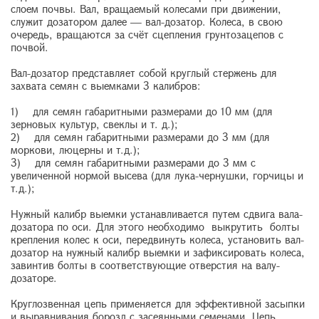
слоем почвы. Вал, вращаемый колесами при движении,
служит дозатором далее — вал-дозатор. Колеса, в свою
очередь, вращаются за счёт сцепления грунтозацепов с
почвой.
Вал-дозатор представляет собой круглый стержень для
захвата семян с выемками 3 калибров:
1) для семян габаритными размерами до 10 мм (для
зерновых культур, свеклы и т. д.);
2) для семян габаритными размерами до 3 мм (для
моркови, люцерны и т.д.);
3) для семян габаритными размерами до 3 мм с
увеличенной нормой высева (для лука-чернушки, горчицы и
т.д.);
Нужный калибр выемки устанавливается путем сдвига вала-
дозатора по оси. Для этого необходимо выкрутить болты
крепления колес к оси, передвинуть колеса, установить вал-
дозатор на нужный калибр выемки и зафиксировать колеса,
завинтив болты в соответствующие отверстия на валу-
дозаторе.
Круглозвенная цепь применяется для эффективной засыпки
и выравнивания борозд с засеянными семенами. Цепь