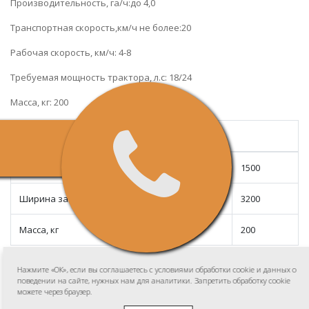
Производительность, га/ч:до 4,0
Транспортная скорость,км/ч не более:20
Рабочая скорость, км/ч: 4-8
Требуемая мощность трактора, л.с: 18/24
Масса, кг: 200
Характеристики
Диаметр наружный (мм)
1500
Ширина захвата, мм
3200
Масса, кг
200
Нажмите «ОК», если вы соглашаетесь с условиями обработки cookie и данных о
поведении на сайте, нужных нам для аналитики. Запретить обработку cookie
Ворошилки 5-ти колесные
можете через браузер.