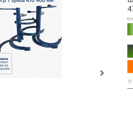
4
Ес
Next