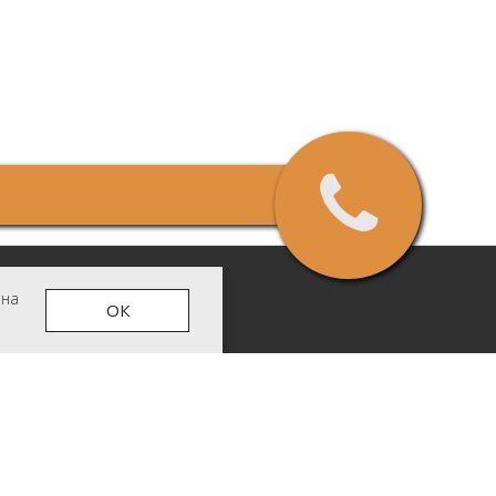
 на
ОК