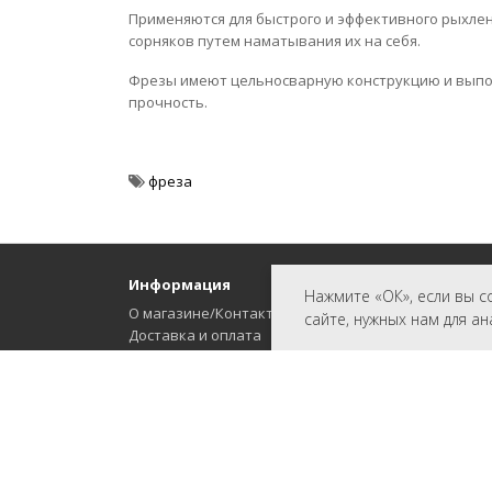
Применяются для быстрого и эффективного рыхлени
сорняков путем наматывания их на себя.
Фрезы имеют цельносварную конструкцию и выпол
прочность.
фреза
Информация
Допол
Нажмите «ОК», если вы с
О магазине/Контакты
Произ
сайте, нужных нам для а
Доставка и оплата
Скидки
Политика защиты и обработки
Попул
персональных данных
Публичная оферта (Договор купли-
продажи)
Согласие на обработку персональных
данных
Возврат товара