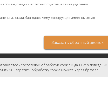
я почвы, средних и плотных грунтов, а также удаления
нены из стали, благодаря чему конструкция имеет высокую
Заказать обратный звонок
нительно
Личный Кабинет
оглашаетесь с условиями обработки cookie и данных о поведении
водители
Личный Кабинет
налитики. Запретить обработку cookie можете через браузер.
История заказов
ярные товары
Избранное
Рассылка