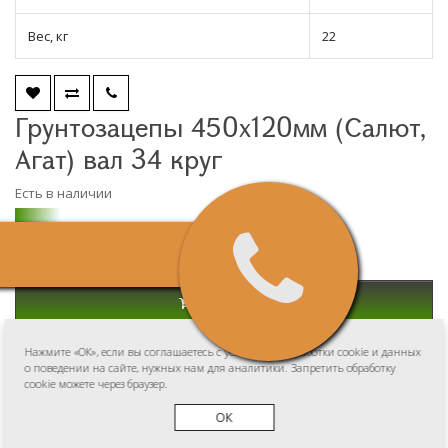
Вес, кг
22
Грунтозацепы 450х120мм (Салют,
Агат) вал 34 круг
Есть в наличии
₽4950
₽6950
В корзину
Нажмите «ОК», если вы соглашаетесь с условиями обработки cookie и данных
Быстрый заказ
о поведении на сайте, нужных нам для аналитики. Запретить обработку
cookie можете через браузер.
0 отзывов
/
Написать отзыв
ОК